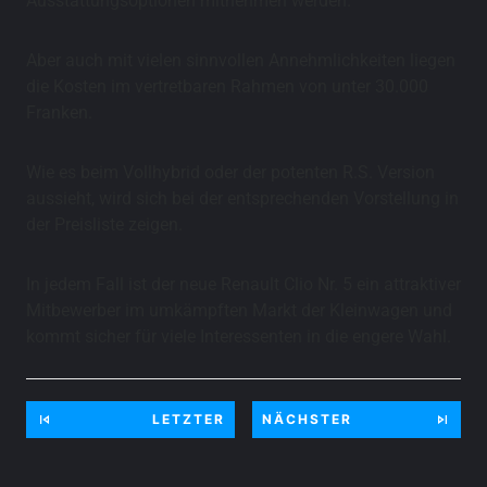
Ausstattungsoptionen mitnehmen werden.
Aber auch mit vielen sinnvollen Annehmlichkeiten liegen
die Kosten im vertretbaren Rahmen von unter 30.000
Franken.
Wie es beim Vollhybrid oder der potenten R.S. Version
aussieht, wird sich bei der entsprechenden Vorstellung in
der Preisliste zeigen.
In jedem Fall ist der neue Renault Clio Nr. 5 ein attraktiver
Mitbewerber im umkämpften Markt der Kleinwagen und
kommt sicher für viele Interessenten in die engere Wahl.
LETZTER
NÄCHSTER