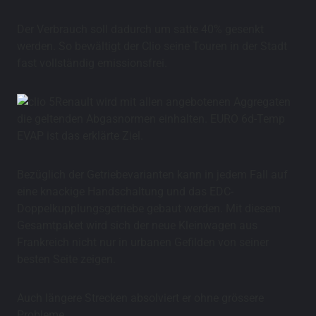
Der Verbrauch soll dadurch um satte 40% gesenkt
werden. So bewältigt der Clio seine Touren in der Stadt
fast vollständig emissionsfrei.
Renault wird mit allen angebotenen Aggregaten
die geltenden Abgasnormen einhalten. EURO 6d-Temp
EVAP ist das erklärte Ziel.
Bezüglich der Getriebevarianten kann in jedem Fall auf
eine knackige Handschaltung und das EDC-
Doppelkupplungsgetriebe gebaut werden. Mit diesem
Gesamtpaket wird sich der neue Kleinwagen aus
Frankreich nicht nur in urbanen Gefilden von seiner
besten Seite zeigen.
Auch längere Strecken absolviert er ohne grössere
Probleme.