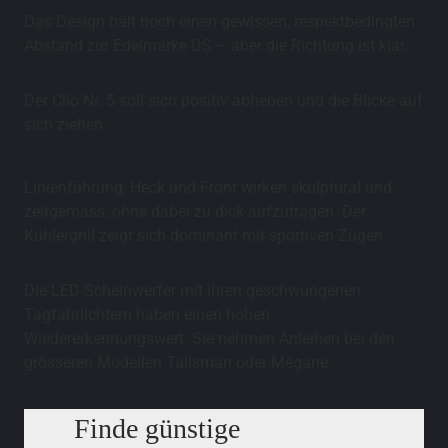
Das Design hält noch einen gewissen, respektbedingten
Abstand zur Edelmarke DS – aber die Richtung ist klar.
Der Clio Nr. 5 soll sich positiv abheben und die Blicke auf
sich ziehen.
Linienführung, Heck und Front wirken skulptural und
zeitgemäss, ohne dabei zu dick aufzutragen. Der
Kühlergrill zeigt sich dominant mit sportiven Zügen.
Die LED-Scheinwerfer mit ihren geschwungenen
Tagfahrlichtern haben einen hohen
Wiedererkennungswert. Sie nehmen Anleihen bei den
grösseren Modellen Talisman oder Mégane.
Finde günstige