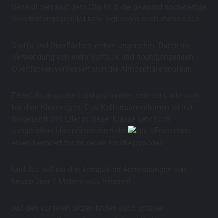
Renault verpasst dem Clio Nr. 5 die gewohnt hochwertige
Verarbeitungsqualität bzw. legt sogar noch etwas nach.
Stoffe und Oberflächen wirken angenehm. Durch die
Verwendung von mehr Softlack und hochlgänzenden
Oberflächen verbessert sich die Atmosphäre spürbar.
Ebenfalls in gutem Licht präsentiert sich der Laderaum
bei dem Kleinwagen. Das Kofferraumvolumen ist mit
insgesamt 391 Liter in dieser Klasse sehr hoch
ausgefallen. Hier präsentieren die
Franzosen
einen Bestwert für ihr neues Einstiegsmodell.
Und das will bei den kompakten Abmessungen von
knapp über 4 Meter etwas heissen!
Auf den vorderen Sitzen finden auch grösser