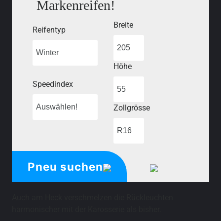
Markenreifen!
Breite
Reifentyp
Höhe
Speedindex
Zollgrösse
Pneu suchen
Auch am Heck verschmelzen die Rückleuchten
harmonischer mit der Karosserie als bisher.