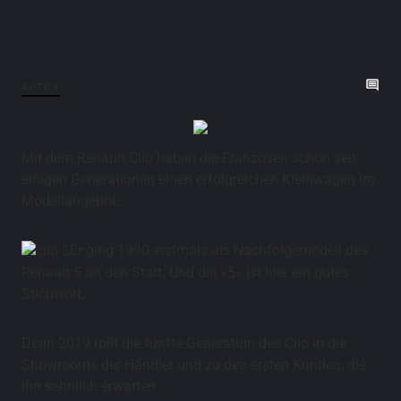
AUTOS
Mit dem Renault Clio haben die Franzosen schon seit
einigen Generationen einen erfolgreichen Kleinwagen im
Modellangebot.
Er ging 1990 erstmals als Nachfolgemodell des
Renault 5 an den Start. Und die »5« ist hier ein gutes
Stichwort.
Denn 2019 rollt die fünfte Generation des Clio in die
Showrooms der Händler und zu den ersten Kunden, die
ihn sehnlich erwarten.