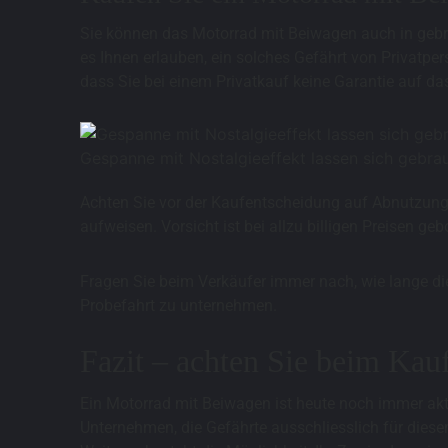
Sie können das Motorrad mit Beiwagen auch in gebra
es Ihnen erlauben, ein solches Gefährt von Privatp
dass Sie bei einem Privatkauf keine Garantie auf 
Gespanne mit Nostalgieeffekt lassen sich gebra
Achten Sie vor der Kaufentscheidung auf Abnutzungs
aufweisen. Vorsicht ist bei allzu billigen Preisen geb
Fragen Sie beim Verkäufer immer nach, wie lange die
Probefahrt zu unternehmen.
Fazit – achten Sie beim Kauf
Ein Motorrad mit Beiwagen ist heute noch immer aktu
Unternehmen, die Gefährte ausschliesslich für dies