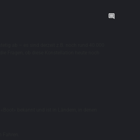
tig ab – es sind derzeit z.B. noch rund 40.000
die Fragen, ob diese Konstellation heute noch
«Boot» bekannt und ist in Ländern, in denen
m Fahren.