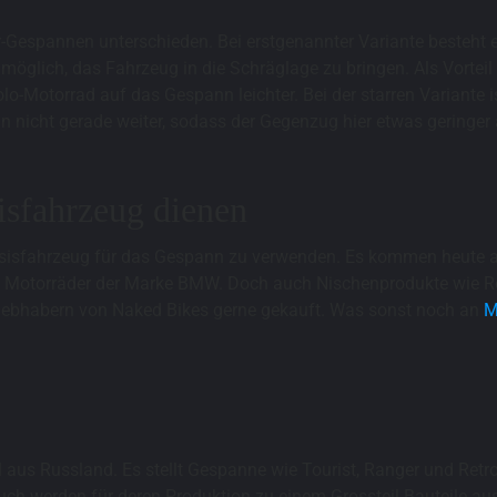
r-Gespannen unterschieden. Bei erstgenannter Variante besteht
möglich, das Fahrzeug in die Schräglage zu bringen. Als Vorteil
lo-Motorrad auf das Gespann leichter. Bei der starren Variante
 nicht gerade weiter, sodass der Gegenzug hier etwas geringer a
isfahrzeug dienen
 Basisfahrzeug für das Gespann zu verwenden. Es kommen heute a
m Motorräder der Marke BMW. Doch auch Nischenprodukte wie Roya
iebhabern von Naked Bikes gerne gekauft. Was sonst noch an
M
aus Russland. Es stellt Gespanne wie Tourist, Ranger und Retro
ch werden für deren Produktion zu einem Grossteil Bauteile au