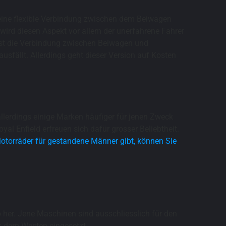
 eine flexible Verbindung zwischen dem Beiwagen
 wird diesen Aspekt vor allem der unerfahrene Fahrer
 ist die Verbindung zwischen Beiwagen und
usfällt. Allerdings geht dieser Version auf Kosten
llerdings einige Marken häufiger für jenen Zweck
l Enfield erfreuen sich dafür grosser Beliebtheit.
otorräder für gestandene Männer gibt, können Sie
 her. Jene Maschinen sind ausschliesslich für den
s dem Westen eingesetzt.