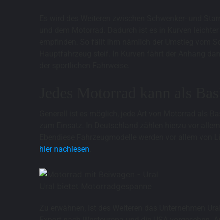
Es wird des Weiteren zwischen Schwenker- und Star
und dem Motorrad. Dadurch ist es in Kurven leichter 
empfinden. So fällt ihm nämlich der Umstieg vom So
Hauptfahrzeug steif. In Kurven fährt der Anhang dann
der sportlichen Fahrweise.
Jedes Motorrad kann als Bas
Generell ist es möglich, jede Art von Motorrad als
zum Einsatz. In Deutschland zählen hierzu vor alle
Ebendiese Fahrzeugmodelle werden vor allem von L
hier nachlesen
.
Ural bietet Motorradgespanne
Zu erwähnen, ist des Weiteren das Unternehmen Ural 
Export nach Westeuropa und die USA vorgesehen. Au