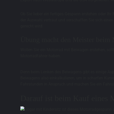
Ob Sie lieber ein fertiges Gespann erstehen oder Ih
der Auswahl vertraut und verschaffen Sie sich einen
gerecht wird.
Übung macht den Meister beim 
Wollen Sie ein Motorrad mit Beiwagen erstehen, sollt
Motorradfahrer haben.
Denn beim Lenken des Beiwagens gibt es einige Aspe
Beiwagens also einkalkulieren, um in scharfen Kur
Fahrstunden in Anspruch und machen Sie ein Fahrsic
Darauf ist beim Kauf eines 