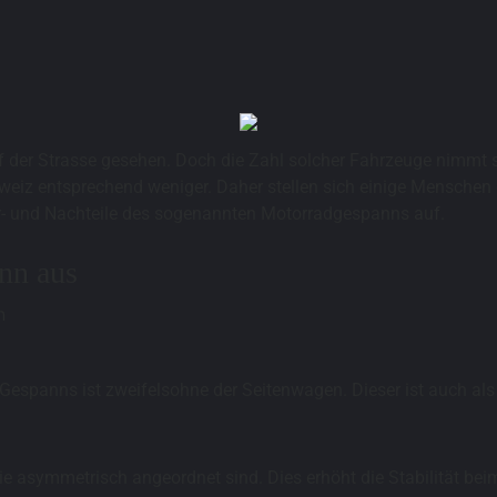
er Strasse gesehen. Doch die Zahl solcher Fahrzeuge nimmt ste
weiz entsprechend weniger. Daher stellen sich einige Menschen 
 Vor- und Nachteile des sogenannten Motorradgespanns auf.
nn aus
spanns ist zweifelsohne der Seitenwagen. Dieser ist auch als 
die asymmetrisch angeordnet sind. Dies erhöht die Stabilität bei