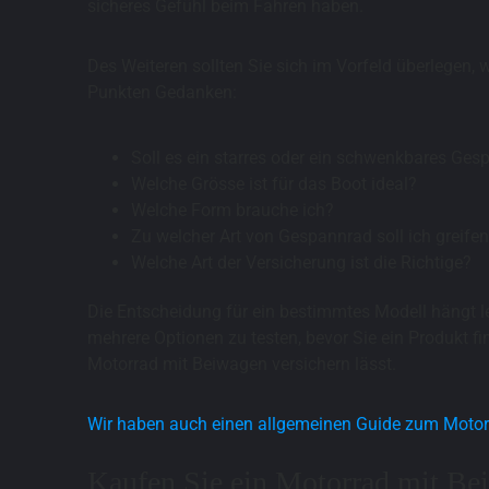
sicheres Gefühl beim Fahren haben.
Des Weiteren sollten Sie sich im Vorfeld überlegen
Punkten Gedanken:
Soll es ein starres oder ein schwenkbares Ges
Welche Grösse ist für das Boot ideal?
Welche Form brauche ich?
Zu welcher Art von Gespannrad soll ich greife
Welche Art der Versicherung ist die Richtige?
Die Entscheidung für ein bestimmtes Modell hängt l
mehrere Optionen zu testen, bevor Sie ein Produkt fi
Motorrad mit Beiwagen versichern lässt.
Wir haben auch einen allgemeinen Guide zum Motor
Kaufen Sie ein Motorrad mit Be