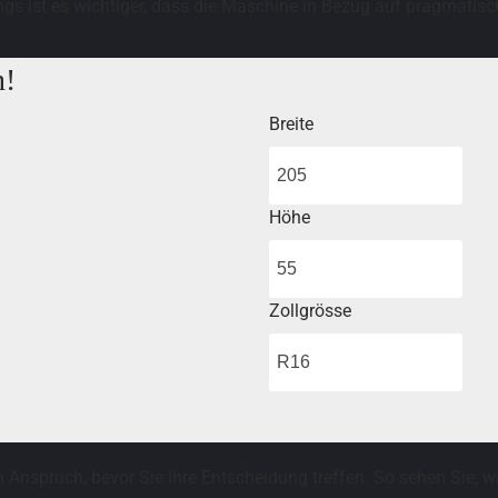
ngs ist es wichtiger, dass die Maschine in Bezug auf pragmatis
n!
Breite
Höhe
Zollgrösse
n Anspruch, bevor Sie Ihre Entscheidung treffen. So sehen Sie, w