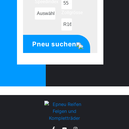
Speedindex
Zollgrösse
Pneu suchen